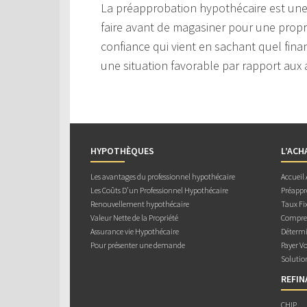
La préapprobation hypothécaire est une
faire avant de magasiner pour une prop
confiance qui vient en sachant quel fin
une situation favorable par rapport aux
HYPOTHÈQUES
L’ACH
Les avantages du professionnel hypothécaire
Accueil
Les Coûts D’un Professionnel Hypothécaire
Préappr
Renouvellement hypothécaire
Taux Fix
Valeur Nette de la Propriété
Compren
Assurance vie Hypothécaire
Détermi
Pour présenter une demande
Payer V
Solutio
REFI
CHIP