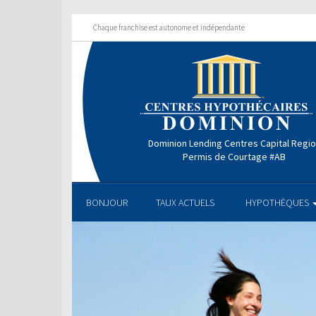
Chaque franchise est autonome et indépendante
Dominion Lending Centres Capital Regi
Permis de Courtage #AB
BONJOUR
TAUX ACTUELS
HYPOTHÈQUES