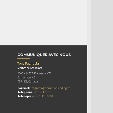
COMMUNIQUER AVEC NOUS
Tony Pagnotta
Mortgage Associate
#103 - 14727 87 Avenue NW
Edmonton, AB
T5R 4E5, Canada
Courriel:
tpagnotta@dominionlending.ca
Téléphone:
780-221-5920
Télécopieur:
780-406-0701