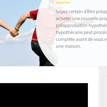
Soyez certain d’être préa
acheter une nouvelle pro
préapprobation hypothéca
hypothécaire peut procéde
complète avant de vous 
une maison.