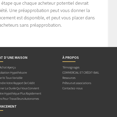
 étape que chaque acheteur potentiel devrait
riété. Une préapprobation peut vous donner la
ancement est disponible, et peut vous placer dans
 acheteurs sans préapprobation.
AT D’UNE MAISON
À PROPOS
 Achat Aperçu
Témoignages
obation Hypothécaire
COMMERCIAL ET CRÉDIT-BAIL
e Vs Taux Variable
Ressources
dre Votre Rapport De Crédit
Prêteurs et associations
ner La Durée Qui Vous Convient
Contactez-nous
otre Hypothèque Plus Rapidement
ns Pour Travailleurs Autonomes
NANCEMENT