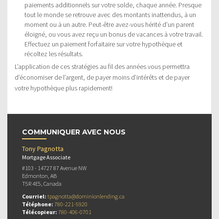
paiements additionnels sur votre solde, chaque année. Presque
tout le monde se retrouve avec des montants inattendus, à un
moment ou à un autre. Peut-être avez-vous hérité d’un parent
éloigné, ou vous avez reçu un bonus de vacances à votre travail.
Effectuez un paiement forfaitaire sur votre hypothèque et
récoltez les résultats.
L’application de ces stratégies au fil des années vous permettra
d’économiser de l’argent, de payer moins d’intérêts et de payer
votre hypothèque plus rapidement!
COMMUNIQUER AVEC NOUS
Tony Pagnotta
Mortgage Associate
#103 - 14727 87 Avenue NW
Edmonton, AB
T5R 4E5, Canada
Courriel:
tpagnotta@dominionlending.ca
Téléphone:
780-221-5920
Télécopieur:
780-406-0701