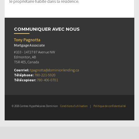
le propriétaire habite dans la résidence.
COMMUNIQUER AVEC NOUS
Tony Pagnotta
Mortgage Associate
#103 - 14727 87 Avenue NW
Edmonton, AB
T5R 4E5, Canada
Courriel:
tpagnotta@dominionlending.ca
Téléphone:
780-221-5920
Télécopieur:
780-406-0701
© 2026 Centres Hypothécaires Dominion
Conditions d’utilisation
|
Politique de confidentialité