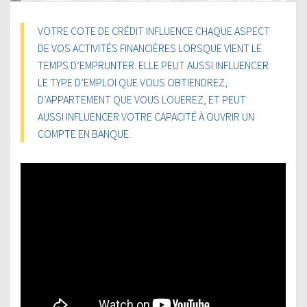
VOTRE COTE DE CRÉDIT INFLUENCE CHAQUE ASPECT
DE VOS ACTIVITÉS FINANCIÈRES LORSQUE VIENT LE
TEMPS D’EMPRUNTER. ELLE PEUT AUSSI INFLUENCER
LE TYPE D’EMPLOI QUE VOUS OBTIENDREZ,
D’APPARTEMENT QUE VOUS LOUEREZ, ET PEUT
AUSSI INFLUENCER VOTRE CAPACITÉ À OUVRIR UN
COMPTE EN BANQUE.